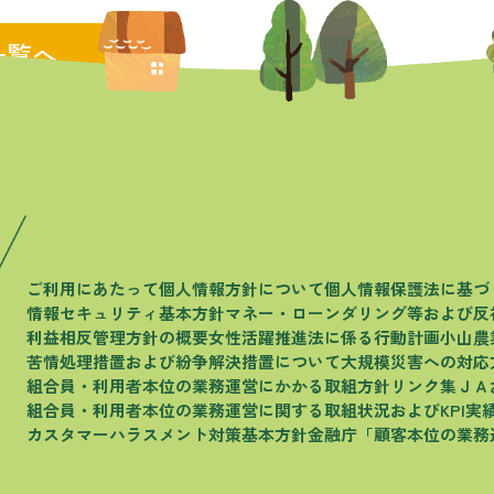
一覧へ
ご利用にあたって
個人情報方針について
個人情報保護法に基づ
情報セキュリティ基本方針
マネー・ローンダリング等および
反
利益相反管理方針の概要
女性活躍推進法に係る行動計画
小山農
苦情処理措置および
紛争解決措置について
大規模災害への対応
組合員・利用者本位の
業務運営にかかる取組方針
リンク集
ＪＡ
組合員・利用者本位の
業務運営に関する取組状況およびKPI実
カスタマーハラスメント
対策基本方針
金融庁
「顧客本位の業務