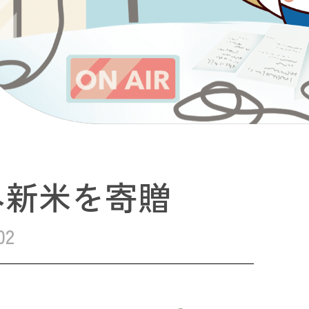
へ新米を寄贈
02