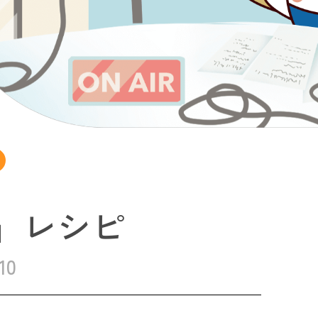
」レシピ
10