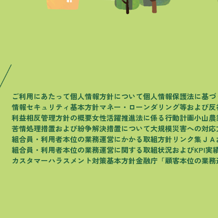
ご利用にあたって
個人情報方針について
個人情報保護法に基づ
情報セキュリティ基本方針
マネー・ローンダリング等および
反
利益相反管理方針の概要
女性活躍推進法に係る行動計画
小山農
苦情処理措置および
紛争解決措置について
大規模災害への対応
組合員・利用者本位の
業務運営にかかる取組方針
リンク集
ＪＡ
組合員・利用者本位の
業務運営に関する取組状況およびKPI実
カスタマーハラスメント
対策基本方針
金融庁
「顧客本位の業務