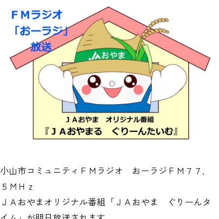
小山市コミュニティＦＭラジオ おーラジＦＭ７７．
５ＭＨｚ
ＪＡおやまオリジナル番組「ＪＡおやま ぐりーんタ
イム」が明日放送されます。