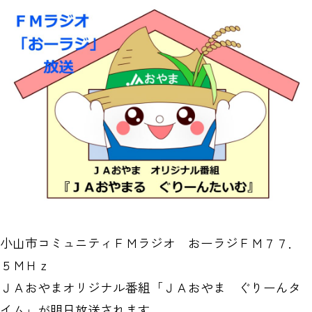
小山市コミュニティＦＭラジオ おーラジＦＭ７７．
５ＭＨｚ
ＪＡおやまオリジナル番組「ＪＡおやま ぐりーんタ
イム」が明日放送されます。