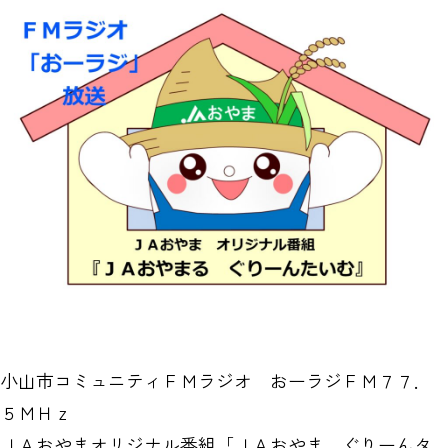
小山市コミュニティＦＭラジオ おーラジＦＭ７７．
５ＭＨｚ
ＪＡおやまオリジナル番組「ＪＡおやま ぐりーんタ