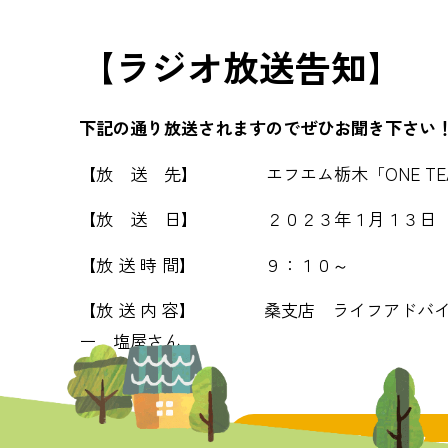
【ラジオ放送告知】
下記の通り放送されますのでぜひお聞き下さい
【放 送 先】 エフエム栃木「ONE TE
【放 送 日】 ２０２３年１月１３日（
【放 送 時 間】 ９：１０～
【放 送 内 容】 桑支店 ライフアドバイ
ー 塩屋さん
トピックス