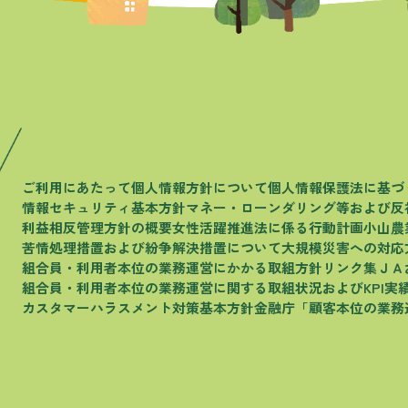
ご利用にあたって
個人情報方針について
個人情報保護法に基づ
情報セキュリティ基本方針
マネー・ローンダリング等および
反
利益相反管理方針の概要
女性活躍推進法に係る行動計画
小山農
苦情処理措置および
紛争解決措置について
大規模災害への対応
組合員・利用者本位の
業務運営にかかる取組方針
リンク集
ＪＡ
組合員・利用者本位の
業務運営に関する取組状況およびKPI実
カスタマーハラスメント
対策基本方針
金融庁
「顧客本位の業務