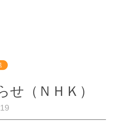
送
らせ（ＮＨＫ）
.19