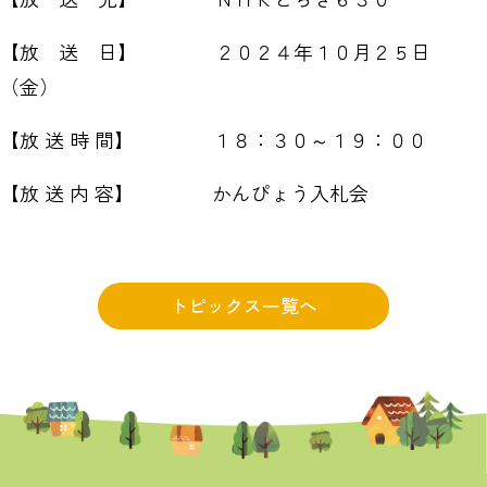
【放 送 日】 ２０２４年１０月２５日
（金）
【放 送 時 間】 １８：３０～１９：００
【放 送 内 容】 かんぴょう入札会
トピックス一覧へ