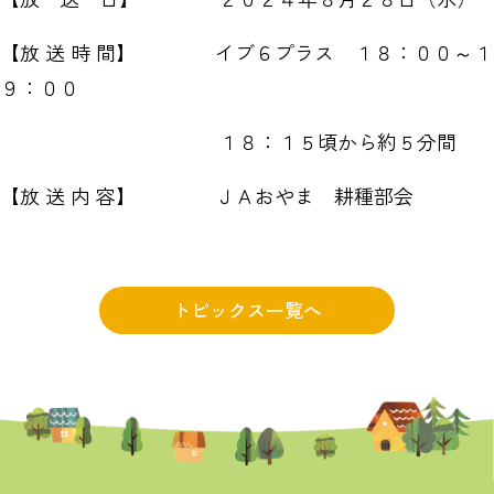
【放 送 時 間】 イブ６プラス １８：００～１
９：００
１８：１５頃から約５分間
【放 送 内 容】 ＪＡおやま 耕種部会
トピックス一覧へ