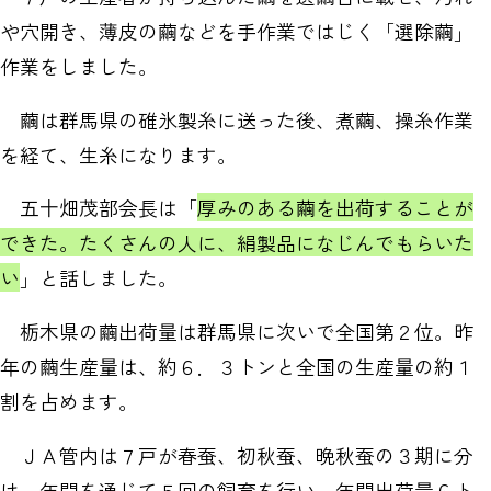
や穴開き、薄皮の繭などを手作業ではじく「選除繭」
作業をしました。
繭は群馬県の碓氷製糸に送った後、煮繭、操糸作業
を経て、生糸になります。
五十畑茂部会長は「
厚みのある繭を出荷することが
できた。たくさんの人に、絹製品になじんでもらいた
い
」と話しました。
栃木県の繭出荷量は群馬県に次いで全国第２位。昨
年の繭生産量は、約６．３トンと全国の生産量の約１
割を占めます。
ＪＡ管内は７戸が春蚕、初秋蚕、晩秋蚕の３期に分
け、年間を通じて５回の飼育を行い、年間出荷量６ト