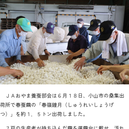
ＪＡおやま養蚕部会は６月１８日、小山市の桑集出
荷所で春蚕繭の「春嶺鐘月（しゅうれいしょうげ
つ）」を約１．５トン出荷しました。
７戸の生産者が持ち込んだ繭を選繭台に載せ、汚れ