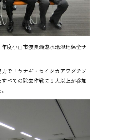
年度小山市渡良瀬遊水地湿地保全サ
力で「ヤナギ・セイタカアワダチソ
たすべての除去作戦に５人以上が参加
た。