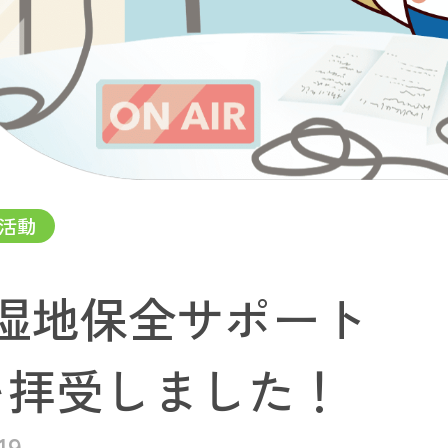
活動
湿地保全サポート
を拝受しました！
19