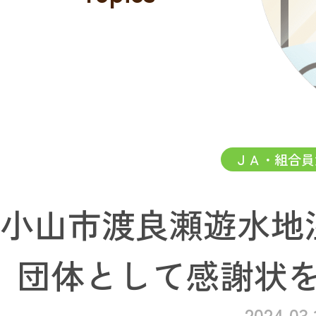
ＪＡ・組合員
小山市渡良瀬遊水地
団体として感謝状
2024.03.