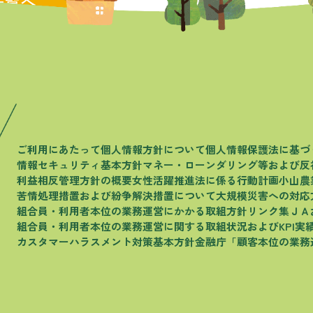
一覧へ
ご利用にあたって
個人情報方針について
個人情報保護法に基づ
情報セキュリティ基本方針
マネー・ローンダリング等および
反
利益相反管理方針の概要
女性活躍推進法に係る行動計画
小山農
苦情処理措置および
紛争解決措置について
大規模災害への対応
組合員・利用者本位の
業務運営にかかる取組方針
リンク集
ＪＡ
組合員・利用者本位の
業務運営に関する取組状況およびKPI実
カスタマーハラスメント
対策基本方針
金融庁
「顧客本位の業務