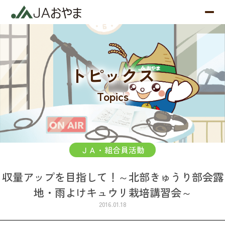
トピックス
Topics
ＪＡ・組合員活動
収量アップを目指して！～北部きゅうり部会露
地・雨よけキュウリ栽培講習会～
2016.01.18