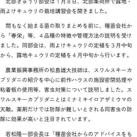
北部きゅうり部会は１月８日、北部集荷所で露地・
雨よけキュウリの栽培講習会を開きました。
間もなく始まる苗の取りまとめを前に、種苗会社か
ら「春栄」等、４品種の特徴や管理方法の説明を受け
ました。同部会は、雨よけキュウリの定植を３月中旬
から、露地キュウリの定植を４月中旬から行います。
農業振興事務所の松島雄大技師は、スワルスキーカ
ブリダニの紹介を中心に前作ハウスの施設密閉処理や
粘着板の使用等、害虫対策について説明しました。ス
ワルスキーカブリダニとはミナミキイロアザミウマの
天敵。薬剤だけでは防除が難しいとされる同害虫の防
除に効果が高いと注目されています。
若松隆一部会長は「種苗会社からのアドバイスをも