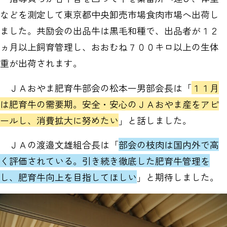
などを測定して東京都中央卸売市場食肉市場へ出荷し
ました。共励会の出品牛は黒毛和種で、出品者が１２
ヵ月以上飼育管理し、おおむね７００キロ以上の生体
重が出荷されます。
ＪＡおやま肥育牛部会の松本一男部会長は「
１１月
は肥育牛の需要期。安全・安心のＪＡおやま産をアピ
ールし、消費拡大に努めたい
」と話しました。
ＪＡの渡邉文雄組合長は「
部会の枝肉は国内外で高
く評価されている。引き続き徹底した肥育牛管理を
し、肥育牛向上を目指してほしい
」と期待しました。