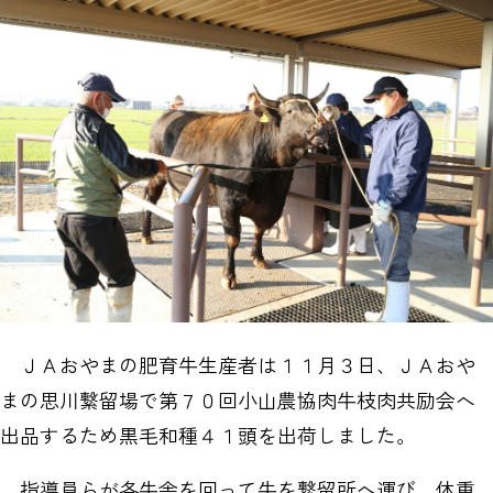
ＪＡおやまの肥育牛生産者は１１月３日、ＪＡおや
まの思川繋留場で第７０回小山農協肉牛枝肉共励会へ
出品するため黒毛和種４１頭を出荷しました。
指導員らが各牛舎を回って牛を繋留所へ運び、体重