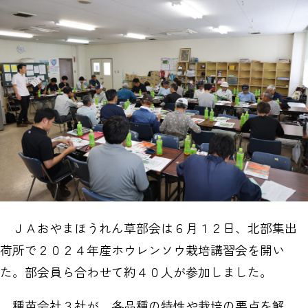
ＪＡおやまほうれん草部会は６月１２日、北部集出
荷所で２０２４年産ホウレンソウ栽培講習会を開い
た。部会員ら合わせて約４０人が参加しました。
種苗会社３社が、各品種の特性や栽培の要点を解