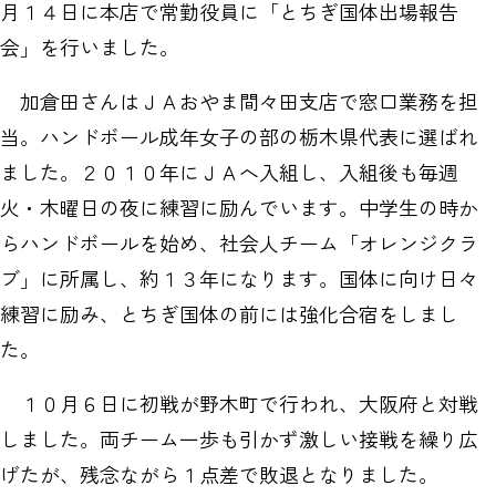
月１４日に本店で常勤役員に「とちぎ国体出場報告
会」を行いました。
加倉田さんはＪＡおやま間々田支店で窓口業務を担
当。ハンドボール成年女子の部の栃木県代表に選ばれ
ました。２０１０年にＪＡへ入組し、入組後も毎週
火・木曜日の夜に練習に励んでいます。中学生の時か
らハンドボールを始め、社会人チーム「オレンジクラ
ブ」に所属し、約１３年になります。国体に向け日々
練習に励み、とちぎ国体の前には強化合宿をしまし
た。
１０月６日に初戦が野木町で行われ、大阪府と対戦
しました。両チーム一歩も引かず激しい接戦を繰り広
げたが、残念ながら１点差で敗退となりました。