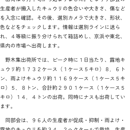
生産者が搬入したキュウリの色合いや大きさ、傷など
を入念に確認。その後、選別カメラで大きさ、形状、
色などをチェックします。情報は選別ラインに送ら
れ、４等級に振り分けられて箱詰めし、京浜や東北、
県内の市場へ出荷します。
野木集出荷所では、ピーク時に１日当たり、露地キ
ュウリ約１７３２ケース（１ケース５キロ）８．６ト
ン、雨よけキュウリ約１１６９ケース（１ケース５キ
ロ）５．８トン、合計約２９０１ケース（１ケース５
キロ）１４．４トンの出荷。同時にナスも出荷してい
ます。
同部会は、９６人の生産者が促成・抑制・雨よけ・
露地のキュウリを約３４．２ヘクタールで栽培。生産