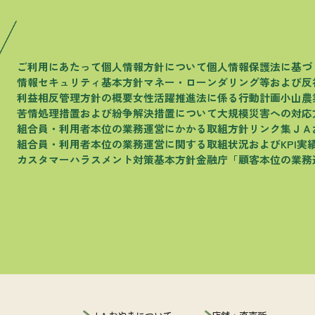
ご利用にあたって
個人情報方針について
個人情報保護法に基づ
情報セキュリティ基本方針
マネー・ローンダリング等および
反
利益相反管理方針の概要
女性活躍推進法に係る行動計画
小山農
苦情処理措置および
紛争解決措置について
大規模災害への対応
組合員・利用者本位の
業務運営にかかる取組方針
リンク集
ＪＡ
組合員・利用者本位の
業務運営に関する取組状況およびKPI実
カスタマーハラスメント
対策基本方針
金融庁
「顧客本位の業務
ＪＡおやまについて
店舗・直売所