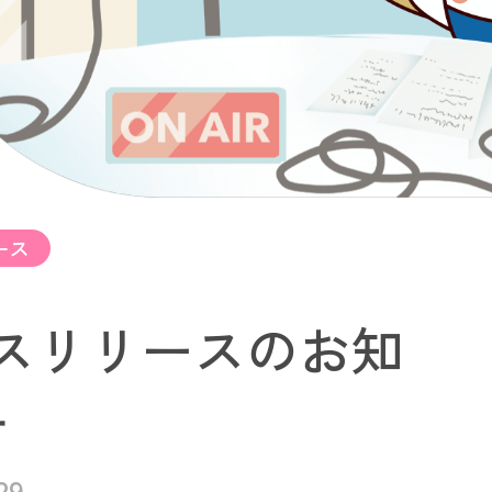
ース
スリリースのお知
せ
29