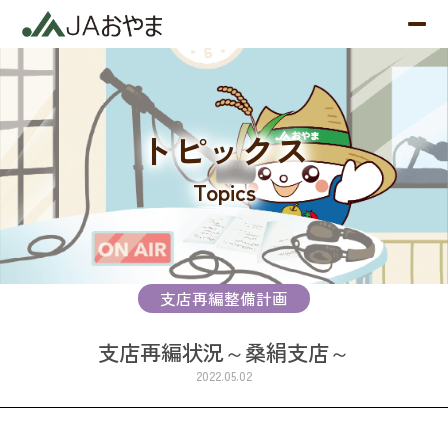
トピックス
Topics
支店再編整備計画
支店再編状況～桑絹支店～
2022.05.02