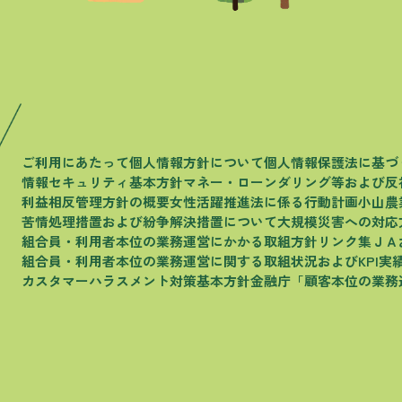
ご利用にあたって
個人情報方針について
個人情報保護法に基づ
情報セキュリティ基本方針
マネー・ローンダリング等および
反
利益相反管理方針の概要
女性活躍推進法に係る行動計画
小山農
苦情処理措置および
紛争解決措置について
大規模災害への対応
組合員・利用者本位の
業務運営にかかる取組方針
リンク集
ＪＡ
組合員・利用者本位の
業務運営に関する取組状況およびKPI実
カスタマーハラスメント
対策基本方針
金融庁
「顧客本位の業務