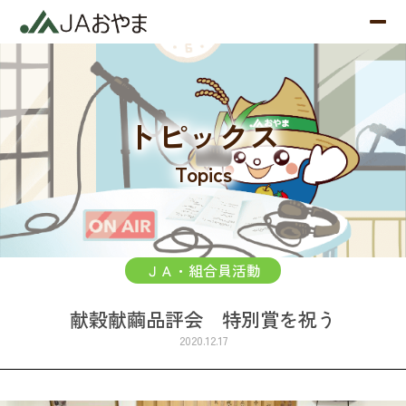
トピックス
Topics
ＪＡ・組合員活動
献穀献繭品評会 特別賞を祝う
2020.12.17