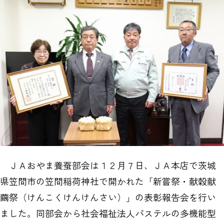
ＪＡおやま養蚕部会は１２月７日、ＪＡ本店で茨城
県笠間市の笠間稲荷神社で開かれた「新嘗祭・献穀献
繭祭（けんこくけんけんさい）」の表彰報告会を行い
ました。同部会から社会福祉法人パステルの多機能型