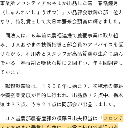
事業所フロンティアおやまが出品した繭「春嶺鐘月
（しゅんれいしょうげつ）」が品評会献繭の部１位と
なり、特別賞として大日本蚕糸会頭賞に輝きました。
同法人は、６年前に農福連携で養蚕事業に取り組
み、ＪＡおやまの技術指導と部会員のアドバイスを受
けながら、利用者とスタッフが高品質繭の生産に励ん
でいる。春蚕期と晩秋蚕期に２回ずつ、年４回飼育し
ています。
献穀献繭祭は、１９０８年に始まり、初穂米の奉納
や養蚕業発展が目的に行われ、出品数７２点中、栃木
県は３３点、うち２１点は同部会が出品しました。
ＪＡ営農部農畜産課の須藤日出夫担当は「
フロンテ
ィアおやまの受賞した繭は、非常に純白で光沢があ