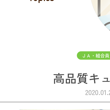
ＪＡ・組合員
高品質キ
2020.01.