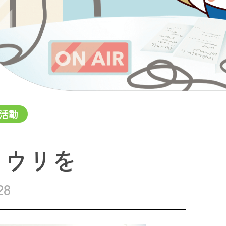
活動
ュウリを
28