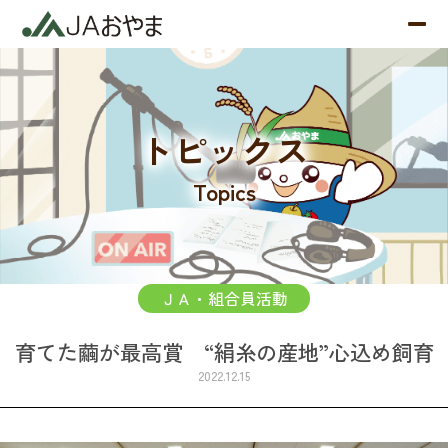
トピックス
Topics
ＪＡ・組合員活動
育てた繭が最高賞 “絹糸の産地”心込め飼育
2022.12.15