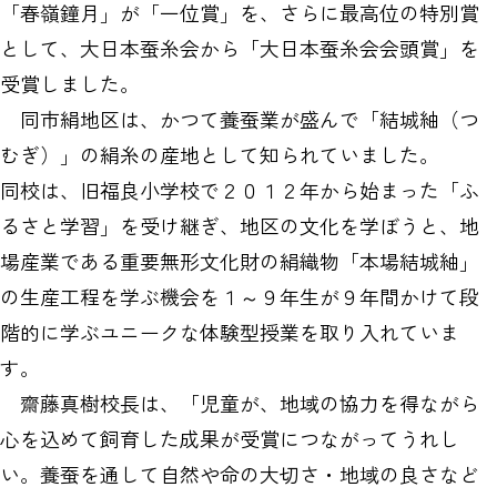
「春嶺鐘月」が「一位賞」を、さらに最高位の特別賞
として、大日本蚕糸会から「大日本蚕糸会会頭賞」を
受賞しました。
同市絹地区は、かつて養蚕業が盛んで「結城紬（つ
むぎ）」の絹糸の産地として知られていました。
同校は、旧福良小学校で２０１２年から始まった「ふ
るさと学習」を受け継ぎ、地区の文化を学ぼうと、地
場産業である重要無形文化財の絹織物「本場結城紬」
の生産工程を学ぶ機会を１～９年生が９年間かけて段
階的に学ぶユニークな体験型授業を取り入れていま
す。
齋藤真樹校長は、「児童が、地域の協力を得ながら
心を込めて飼育した成果が受賞につながってうれし
い。養蚕を通して自然や命の大切さ・地域の良さなど