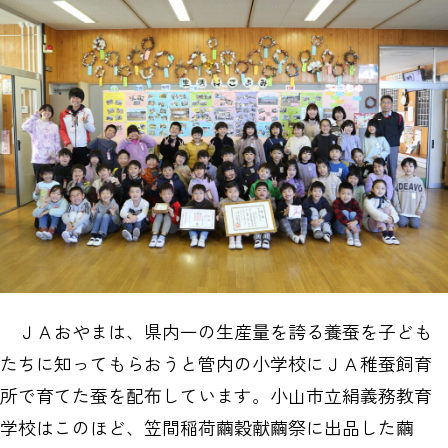
ＪＡおやまは、県内一の生産量を誇る養蚕を子ども
たちに知ってもらおうと管内の小学校にＪＡ稚蚕飼育
所で育てた蚕を配布しています。小山市立絹義務教育
学校はこのほど、笠間稲荷繭穀献繭祭に出品した繭