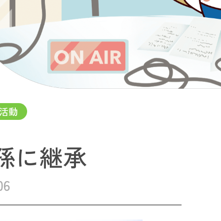
活動
孫に継承
06