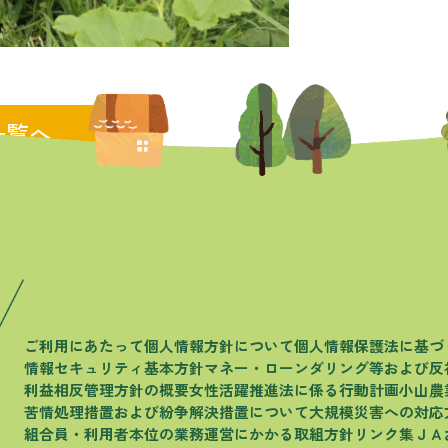
一覧へ
ご利用にあたって
個人情報方針について
個人情報保護法に基づ
情報セキュリティ基本方針
マネー・ローンダリング等および
反
利益相反管理方針の概要
女性活躍推進法に係る行動計画
小山農
苦情処理措置および
紛争解決措置について
大規模災害への対応
組合員・利用者本位の
業務運営にかかる取組方針
リンク集
ＪＡ