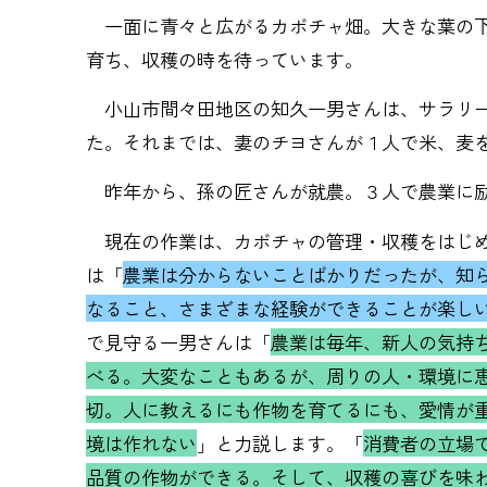
一面に青々と広がるカボチャ畑。大きな葉の下
育ち、収穫の時を待っています。
小山市間々田地区の知久一男さんは、サラリー
た。それまでは、妻のチヨさんが１人で米、麦
昨年から、孫の匠さんが就農。３人で農業に
現在の作業は、カボチャの管理・収穫をはじめ
は「
農業は分からないことばかりだったが、知
なること、さまざまな経験ができることが楽し
で見守る一男さんは「
農業は毎年、新人の気持
べる。大変なこともあるが、周りの人・環境に
切。人に教えるにも作物を育てるにも、愛情が
境は作れない
」と力説します。「
消費者の立場
品質の作物ができる。そして、収穫の喜びを味