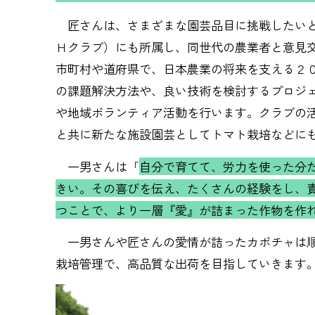
匠さんは、さまざまな園芸品目に挑戦したいと
Ｈクラブ）にも所属し、同世代の農業者と意見
市町村や道府県で、日本農業の将来を支える２
の課題解決方法や、良い技術を検討するプロジ
や地域ボランティア活動を行います。クラブの
と共に新たな施設園芸としてトマト栽培などに
一男さんは「
自分で育てて、労力を使った分
きい。その喜びを伝え、たくさんの経験をし、
つことで、より一層『愛』が詰まった作物を作
一男さんや匠さんの愛情が詰ったカボチャは順
栽培管理で、高品質な出荷を目指していきます