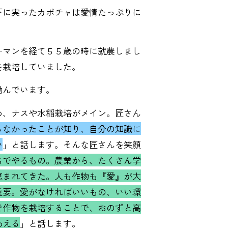
に実ったカボチャは愛情たっぷりに
マンを経て５５歳の時に就農しまし
を栽培していました。
励んでいます。
、ナスや水稲栽培がメイン。匠さん
らなかったことが知り、自分の知識に
い
」と話します。そんな匠さんを笑顔
ちでやるもの。農業から、たくさん学
恵まれてきた。人も作物も『愛』が大
重要。愛がなければいいもの、いい環
で作物を栽培することで、おのずと高
わえる
」と話します。