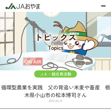
トピックス
Topics
ＪＡ・組合員活動
循環型農業を実践 父の背追い米麦や畜産 栃
木県小山市の松本博司さん
2019.06.21