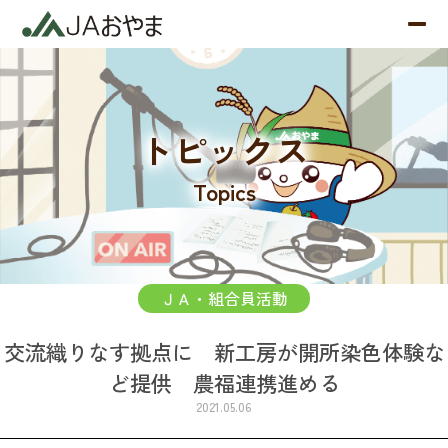
トピックス
Topics
ＪＡ・組合員活動
交流織りなす拠点に 新工房が開所染色体験な
ど提供 農福連携進める
2021.05.06