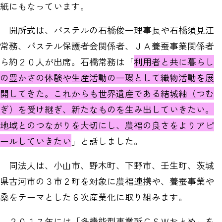
紙にもなっています。
開所式は、パステルの石橋俊一理事長や石橋須見江
常務、パステル保護者会関係者、ＪＡ養蚕事業関係者
ら約２０人が出席。石橋常務は「
利用者と共に暮らし
の豊かさの体験や生産活動の一環として織物活動を展
開してきた。これからも世界遺産である結城紬（つむ
ぎ）を受け継ぎ、新たなものを生み出していきたい。
地域とのつながりを大切にし、農福の良さをよりアピ
ールしていきたい
」と話しました。
同法人は、小山市、野木町、下野市、壬生町、茨城
県古河市の３市２町を対象に農福連携や、養蚕事業や
桑をテーマとした６次産業化に取り組みます。
２０１７年には「多機能型事業所ＣＳＷおとめ」を