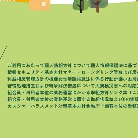
一覧へ
ご利用にあたって
個人情報方針について
個人情報保護法に基づ
情報セキュリティ基本方針
マネー・ローンダリング等および
反
利益相反管理方針の概要
女性活躍推進法に係る行動計画
小山農
苦情処理措置および
紛争解決措置について
大規模災害への対応
組合員・利用者本位の
業務運営にかかる取組方針
リンク集
ＪＡ
組合員・利用者本位の
業務運営に関する取組状況およびKPI実
カスタマーハラスメント
対策基本方針
金融庁
「顧客本位の業務