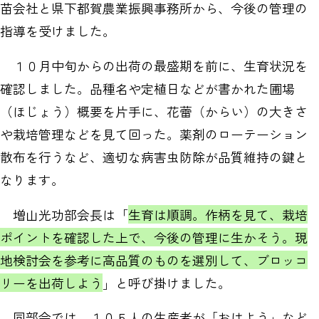
苗会社と県下都賀農業振興事務所から、今後の管理の
指導を受けました。
１０月中旬からの出荷の最盛期を前に、生育状況を
確認しました。品種名や定植日などが書かれた圃場
（ほじょう）概要を片手に、花蕾（からい）の大きさ
や栽培管理などを見て回った。薬剤のローテーション
散布を行うなど、適切な病害虫防除が品質維持の鍵と
なります。
増山光功部会長は「
生育は順調。作柄を見て、栽培
ポイントを確認した上で、今後の管理に生かそう。現
地検討会を参考に高品質のものを選別して、ブロッコ
リーを出荷しよう
」と呼び掛けました。
同部会では、１０５人の生産者が「おはよう」など