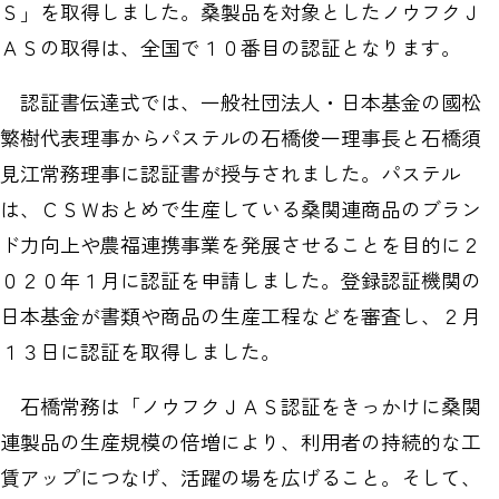
Ｓ」を取得しました。桑製品を対象としたノウフクＪ
ＡＳの取得は、全国で１０番目の認証となります。
認証書伝達式では、一般社団法人・日本基金の國松
繁樹代表理事からパステルの石橋俊一理事長と石橋須
見江常務理事に認証書が授与されました。パステル
は、ＣＳＷおとめで生産している桑関連商品のブラン
ド力向上や農福連携事業を発展させることを目的に２
０２０年１月に認証を申請しました。登録認証機関の
日本基金が書類や商品の生産工程などを審査し、２月
１３日に認証を取得しました。
石橋常務は「ノウフクＪＡＳ認証をきっかけに桑関
連製品の生産規模の倍増により、利用者の持続的な工
賃アップにつなげ、活躍の場を広げること。そして、