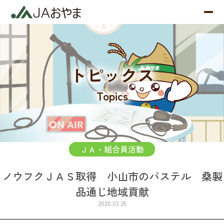
トピックス
Topics
ＪＡ・組合員活動
ノウフクＪＡＳ取得 小山市のパステル 桑製
品通じ地域貢献
2020.03.25